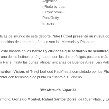
Argentina.
(Photo by Juan
I. Roncoroni –
Pool/Getty
Images)
ativas del mundo de este deporte,
Nike Fútbol presentó su nueva c
onocidas de la marca, cómo lo son los Mercurial y Phantom.
o está basada en los
barrios y ciudades que actuaron de semillero
a uno de los botines está grabado con los doce códigos postales más 
 o París, hasta las cunas latinoamericanas de Buenos Aires, San Pab
hantom Vision
, el “Neighborhood Pack” está completado por los
Pha
ontar con tecnología de punta en cuanto a su diseño.
Nike
Mercurial Vapor 13.
ritorio,
Gonzalo Montiel, Rafael Santos Borré
, de River Plate, y
E