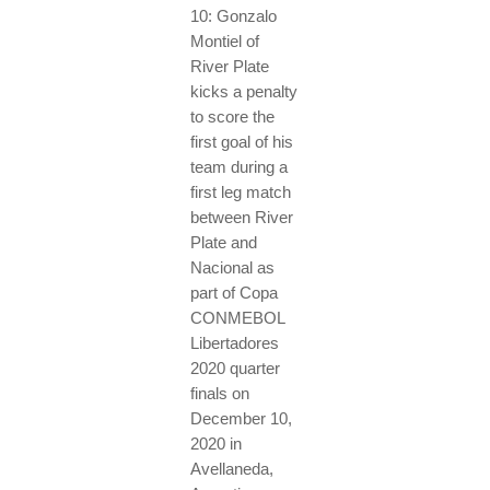
10: Gonzalo
Montiel of
River Plate
kicks a penalty
to score the
first goal of his
team during a
first leg match
between River
Plate and
Nacional as
part of Copa
CONMEBOL
Libertadores
2020 quarter
finals on
December 10,
2020 in
Avellaneda,