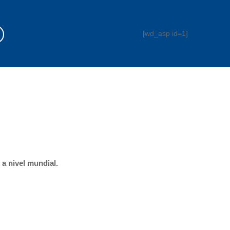
[wd_asp id=1]
 a nivel mundial.