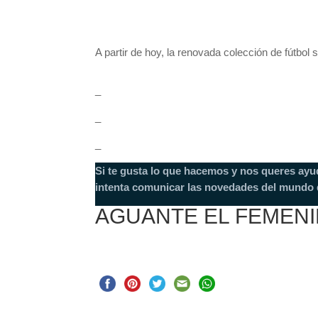
A partir de hoy, la renovada colección de fútbo
_
_
_
Si te gusta lo que hacemos y nos queres ayu
intenta comunicar las novedades del mundo d
AGUANTE EL FEMEN