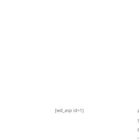
TABLA DE POSICIONES
FIXTURE
#AguanteFemenino
[wd_asp id=1]