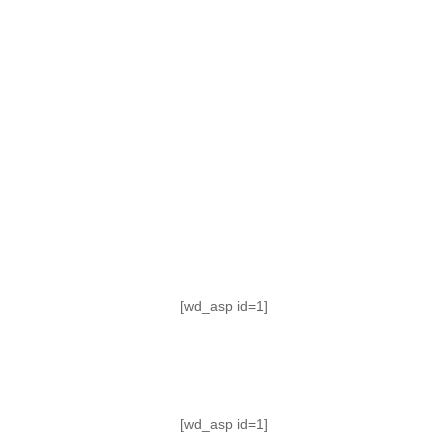
TABLA DE POSICIONES
FIXTURE
#AguanteFemenino
[wd_asp id=1]
[wd_asp id=1]