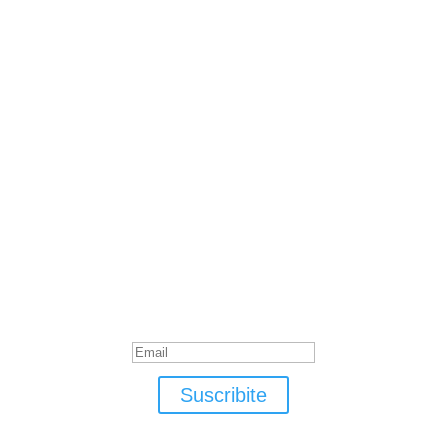
Suscribite
¡Muchas gracias por suscrirte!
Suscribite