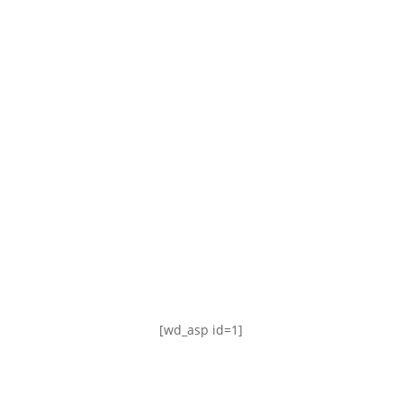
TABLA DE POSICIONES
FIXTURE
#AguanteFemenino
[wd_asp id=1]