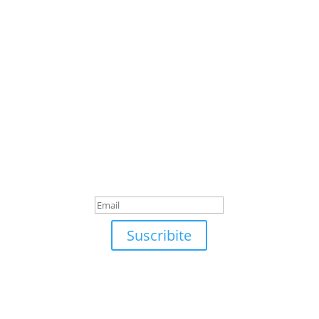
Suscribite
¡Muchas gracias por
suscrirte!
Suscribite