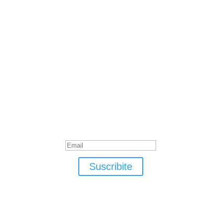
Suscribite
¡Muchas gracias por suscrirte!
Suscribite