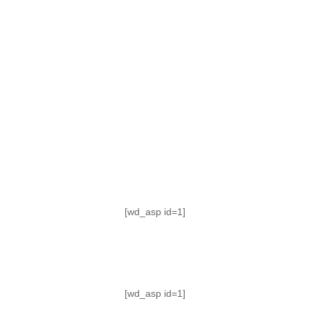
TABLA DE POSICIONES
FIXTURE
#AguanteFemenino
[wd_asp id=1]
[wd_asp id=1]