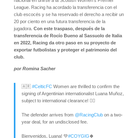
nacional en unirse a la Scottish Women’s Premier
League. Racing ha acordado la transferencia con el
club escocés y se ha reservado el derecho a recibir un
20 por ciento en una futura transferencia de la
jugadora.
Con este traspaso, después de la
transferencia de Rocío Bueno al Sassuolo de Italia
en 2022, Racing da otro paso en su proyecto de
exportar futbolistas y proteger el patrimonio del
club.
por Romina Sacher
🇦🇷
#CelticFC
Women are thrilled to confirm the
signing of Argentinian internationalist Luana Muñoz,
subject to international clearance! ✍🏻
The defender arrives from
@RacingClub
on a two-
year deal, for an undisclosed fee.
Bienvenidos, Luana! 💚
#COYGIG
🍀