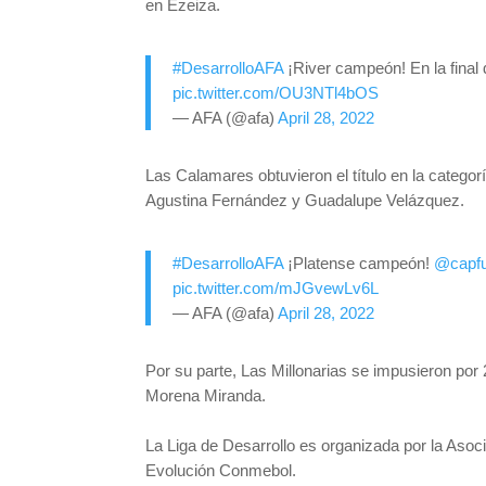
en Ezeiza.
#DesarrolloAFA
¡River campeón! En la final 
pic.twitter.com/OU3NTl4bOS
— AFA (@afa)
April 28, 2022
Las Calamares obtuvieron el título en la categor
Agustina Fernández y Guadalupe Velázquez.
#DesarrolloAFA
¡Platense campeón!
@capf
pic.twitter.com/mJGvewLv6L
— AFA (@afa)
April 28, 2022
Por su parte, Las Millonarias se impusieron por
Morena Miranda.
La Liga de Desarrollo es organizada por la Asoc
Evolución Conmebol.