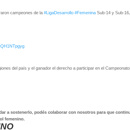
graron campeones de la
#LigaDesarrollo
#Femenina
Sub-14 y Sub-16,
m/LQH1NTpgyg
regiones del país y el ganador el derecho a participar en el Campe
dar a sostenerlo, podés colaborar con nosotros para que continu
ol femenino.
INO