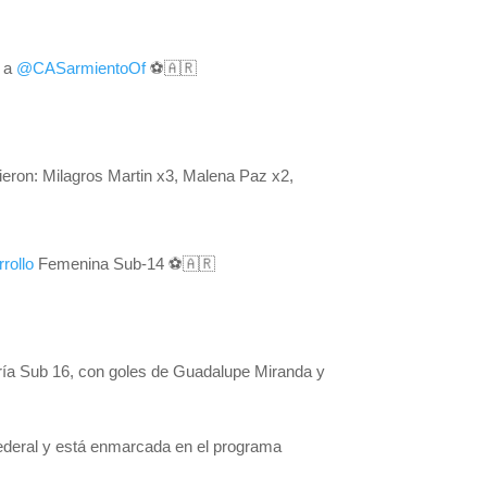
0 a
@CASarmientoOf
⚽🇦🇷
tieron: Milagros Martin x3, Malena Paz x2,
rollo
Femenina Sub-14 ⚽️🇦🇷
goría Sub 16, con goles de Guadalupe Miranda y
 Federal y está enmarcada en el programa