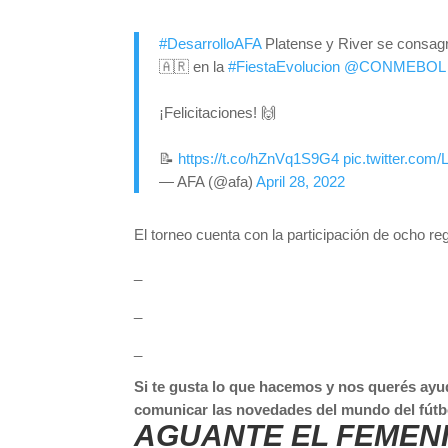
#DesarrolloAFA
Platense y River se consa
🇦🇷 en la
#FiestaEvolucion
@CONMEBOL
¡Felicitaciones! 🙌
📝
https://t.co/hZnVq1S9G4
pic.twitter.co
— AFA (@afa)
April 28, 2022
El torneo cuenta con la participación de ocho 
_
_
_
Si te gusta lo que hacemos y nos querés ayu
comunicar las novedades del mundo del fútb
AGUANTE EL FEMEN