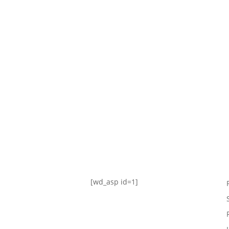
TABLA DE POSICIONES
FIXTURE
#AguanteFemenino
[wd_asp id=1]