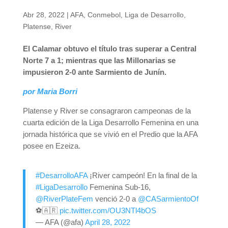
Abr 28, 2022
|
AFA
,
Conmebol
,
Liga de Desarrollo
,
Platense
,
River
El Calamar obtuvo el título tras superar a Central
Norte 7 a 1; mientras que las Millonarias se
impusieron 2-0 ante Sarmiento de Junín.
por Maria Borri
Platense y River se consagraron campeonas de la
cuarta edición de la Liga Desarrollo Femenina en una
jornada histórica que se vivió en el Predio que la AFA
posee en Ezeiza.
#DesarrolloAFA
¡River campeón! En la final de la
#LigaDesarrollo
Femenina Sub-16,
@RiverPlateFem
venció 2-0 a
@CASarmientoOf
⚽🇦🇷
pic.twitter.com/OU3NTl4bOS
— AFA (@afa)
April 28, 2022