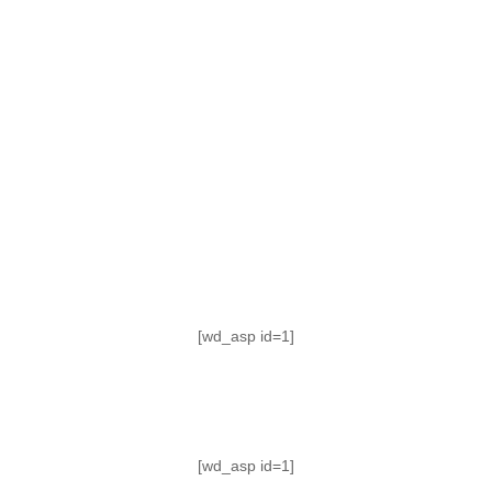
TABLA DE POSICIONES
FIXTURE
#AguanteFemenino
[wd_asp id=1]
[wd_asp id=1]