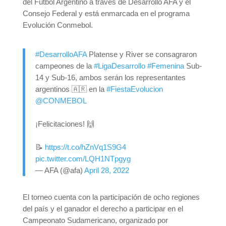
del Fútbol Argentino a través de Desarrollo AFA y el
Consejo Federal y está enmarcada en el programa
Evolución Conmebol.
#DesarrolloAFA
Platense y River se consagraron
campeones de la
#LigaDesarrollo
#Femenina
Sub-
14 y Sub-16, ambos serán los representantes
argentinos 🇦🇷 en la
#FiestaEvolucion
@CONMEBOL
¡Felicitaciones! 🙌
📝
https://t.co/hZnVq1S9G4
pic.twitter.com/LQH1NTpgyg
— AFA (@afa)
April 28, 2022
El torneo cuenta con la participación de ocho regiones
del país y el ganador el derecho a participar en el
Campeonato Sudamericano, organizado por