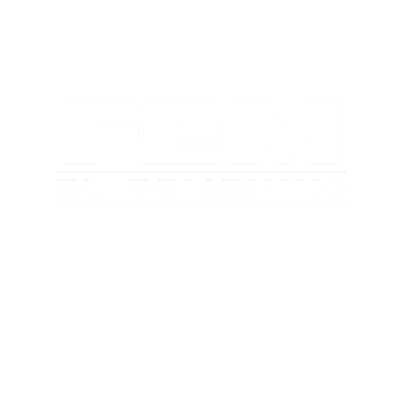
TABLA DE POSICIONES
FIXTURE
#AguanteFemenino