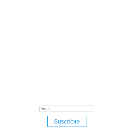
Suscribite
¡Muchas gracias por suscrirte!
Suscribite