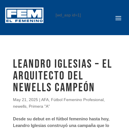
[wd_asp id=1]
LEANDRO IGLESIAS – EL
ARQUITECTO DEL
NEWELLS CAMPEÓN
May 21, 2025
|
AFA
,
Fútbol Femenino Profesional
,
newells
,
Primera "A"
Desde su debut en el fútbol femenino hasta hoy,
Leandro Iglesias construyó una campaña que lo