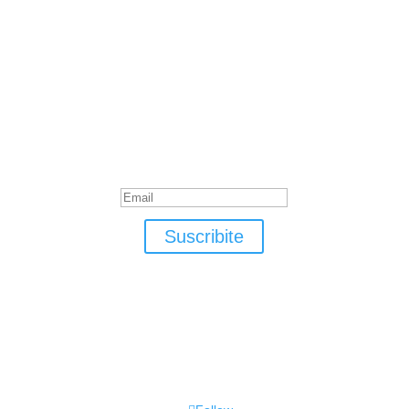
Suscribite
¡Muchas gracias por suscrirte!
Suscribite