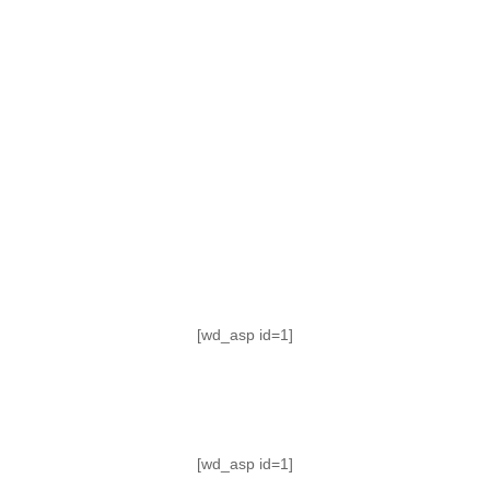
TABLA DE POSICIONES
FIXTURE
#AguanteFemenino
[wd_asp id=1]
[wd_asp id=1]