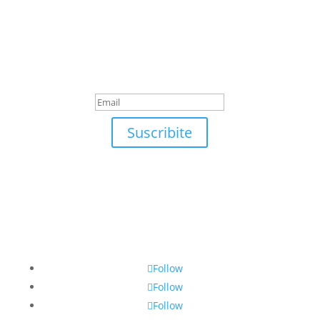
Suscribite
¡Muchas gracias por
suscrirte!
Suscribite
Follow
Follow
Follow