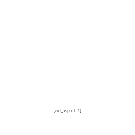
TABLA DE POSICIONES
FIXTURE
#AguanteFemenino
[wd_asp id=1]