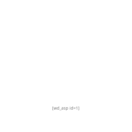
TABLA DE POSICIONES
FIXTURE
#AguanteFemenino
[wd_asp id=1]