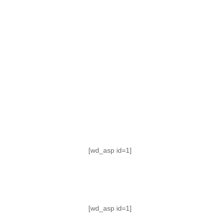
TABLA DE POSICIONES
FIXTURE
#AguanteFemenino
[wd_asp id=1]
[wd_asp id=1]