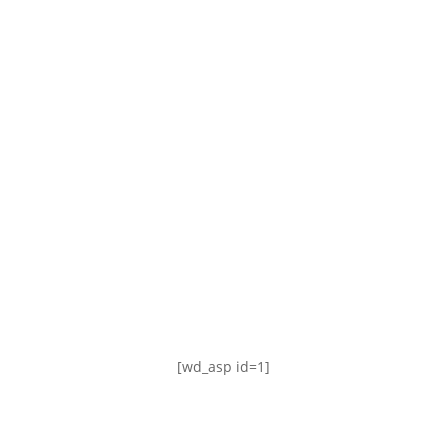
TABLA DE POSICIONES
FIXTURE
#AguanteFemenino
[wd_asp id=1]