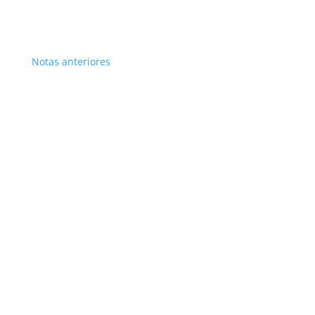
Notas anteriores
Suscribite
¡Muchas gracias por