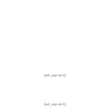
TABLA DE POSICIONES
FIXTURE
#AguanteFemenino
[wd_asp id=1]
[wd_asp id=1]