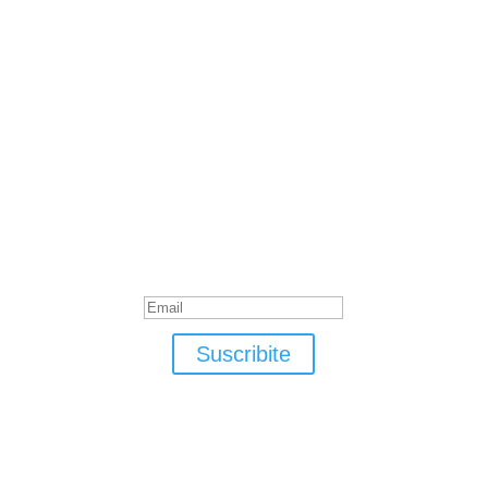
Suscribite
¡Muchas gracias por suscrirte!
Suscribite