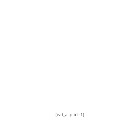
TABLA DE POSICIONES
FIXTURE
#AguanteFemenino
[wd_asp id=1]