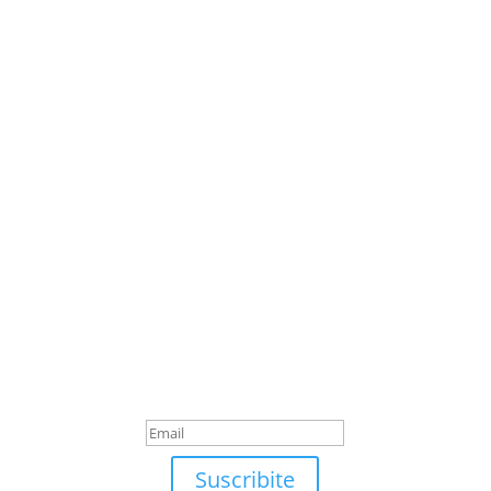
Suscribite
¡Muchas gracias por
suscrirte!
Suscribite