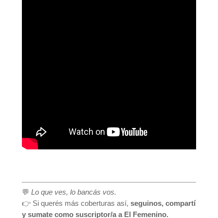
💬
Lo que ves, lo bancás vos.
👉 Si querés más coberturas así,
seguinos, compartí
y sumate como suscriptor/a a El Femenino.