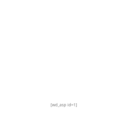
TABLA DE POSICIONES
FIXTURE
#AguanteFemenino
[wd_asp id=1]