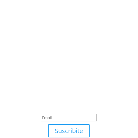
Suscribite
¡Muchas gracias por
suscrirte!
Suscribite