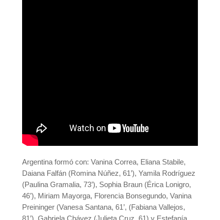
Argentina formó con: Vanina Correa, Eliana Stabile,
Daiana Falfán (Romina Núñez, 61’), Yamila Rodríguez
(Paulina Gramalia, 73’), Sophia Braun (Érica Lonigro,
46’), Miriam Mayorga, Florencia Bonsegundo, Vanina
Preininger (Vanesa Santana, 61’, (Fabiana Vallejos,
81’), Gabriela Chávez (Julieta Cruz, 61) y Estefanía