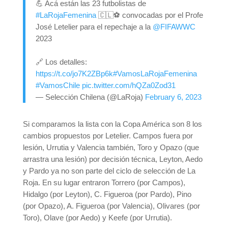
💪 Acá están las 23 futbolistas de
#LaRojaFemenina
🇨🇱⚽️ convocadas por el Profe
José Letelier para el repechaje a la
@FIFAWWC
2023
🔗 Los detalles:
https://t.co/jo7K2ZBp6k
#VamosLaRojaFemenina
#VamosChile
pic.twitter.com/hQZa0Zod31
— Selección Chilena (@LaRoja)
February 6, 2023
Si comparamos la lista con la Copa América son 8 los
cambios propuestos por Letelier. Campos fuera por
lesión, Urrutia y Valencia también, Toro y Opazo (que
arrastra una lesión) por decisión técnica, Leyton, Aedo
y Pardo ya no son parte del ciclo de selección de La
Roja. En su lugar entraron Torrero (por Campos),
Hidalgo (por Leyton), C. Figueroa (por Pardo), Pino
(por Opazo), A. Figueroa (por Valencia), Olivares (por
Toro), Olave (por Aedo) y Keefe (por Urrutia).