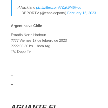
📍Auckland
pic.twitter.com/7Zgk9M6Hdq
— DEPORTV (@canaldeportv)
February 15, 2023
Argentina vs Chile
Estadio North Harbour
???? Viernes 17 de febrero de 2023
???? 03.30 hs – hora Arg
TV: DeporTv
_
_
_
AGUANTE EL