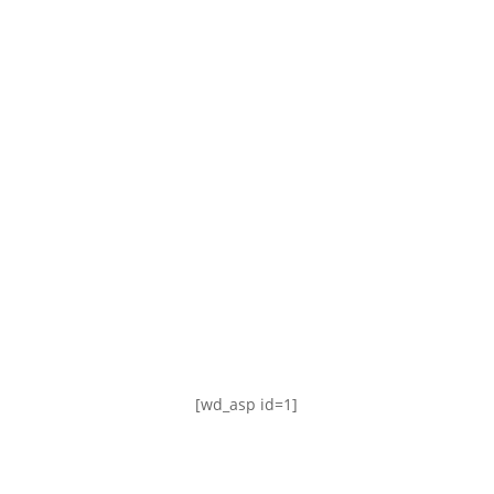
TABLA DE POSICIONES
FIXTURE
#AguanteFemenino
[wd_asp id=1]