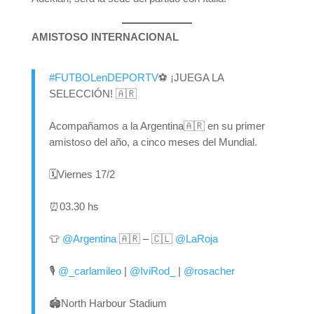
AMISTOSO INTERNACIONAL
#FUTBOLenDEPORTV
⚽️ ¡JUEGA LA
SELECCIÓN! 🇦🇷
Acompañamos a la Argentina🇦🇷 en su primer
amistoso del año, a cinco meses del Mundial.
🗓️Viernes 17/2
⏰03.30 hs
👕
@Argentina
🇦🇷 – 🇨🇱
@LaRoja
🎙️
@_carlamileo
|
@IviRod_
|
@rosacher
🏟️North Harbour Stadium