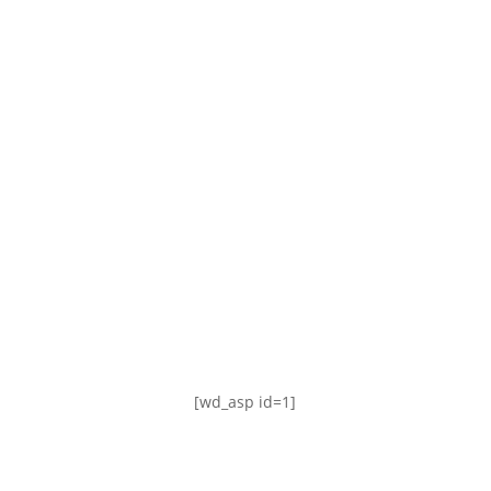
TABLA DE POSICIONES
FIXTURE
#AguanteFemenino
[wd_asp id=1]