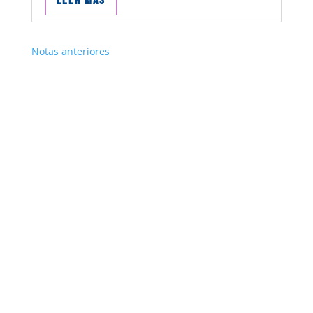
Leer mas
Notas anteriores
Suscribite
¡Muchas gracias por
suscrirte!