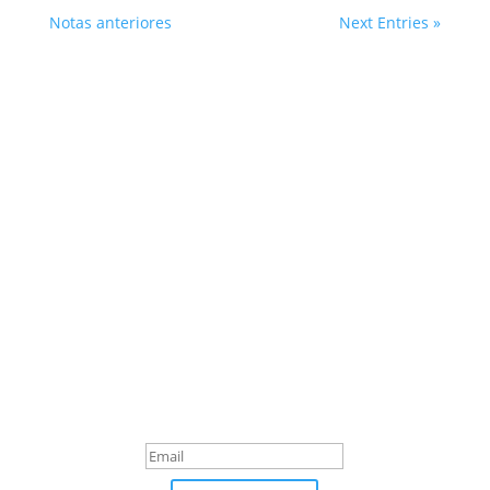
Notas anteriores
Next Entries »
Suscribite
¡Muchas gracias por
suscrirte!