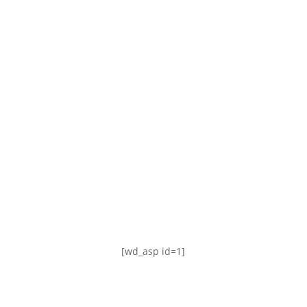
TABLA DE POSICIONES
FIXTURE
#AguanteFemenino
[wd_asp id=1]