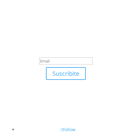
Suscribite
¡Muchas gracias por
suscrirte!
Suscribite
Follow