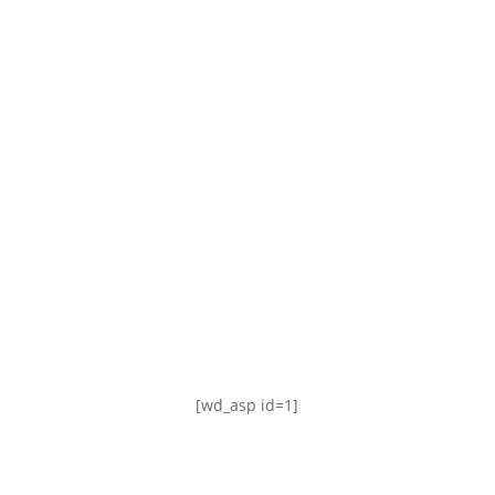
TABLA DE POSICIONES
FIXTURE
#AguanteFemenino
[wd_asp id=1]