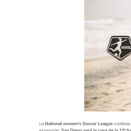
La
National women’s Soccer League
continúa 
expansión:
San Diego será la casa de la 12º 