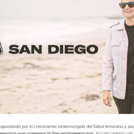
apostando por el crecimiento ininterrumpido del fútbol femenino y an
franquicia que compone la liga norteamericana
, la cual contará con