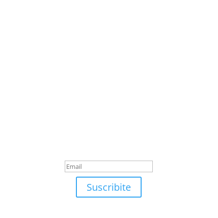
Suscribite
¡Muchas gracias por
suscrirte!
Suscribite