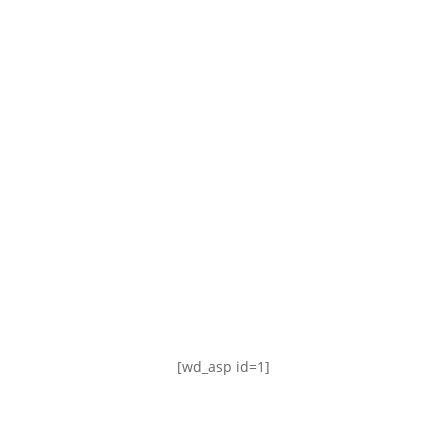
TABLA DE POSICIONES
FIXTURE
#AguanteFemenino
[wd_asp id=1]