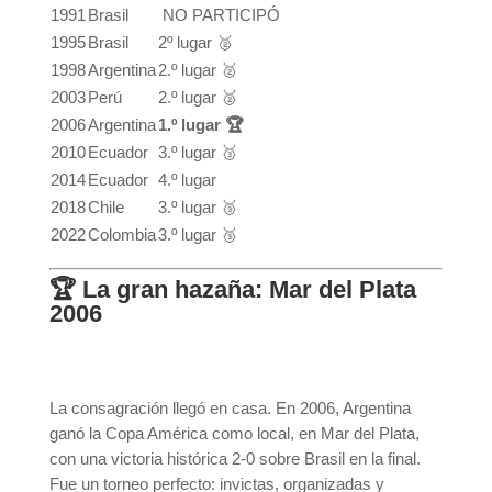
1991
Brasil
NO PARTICIPÓ
1995
Brasil
2º lugar 🥈
1998
Argentina
2.º lugar 🥈
2003
Perú
2.º lugar 🥈
2006
Argentina
1.º lugar 🏆
2010
Ecuador
3.º lugar 🥉
2014
Ecuador
4.º lugar
2018
Chile
3.º lugar 🥉
2022
Colombia
3.º lugar 🥉
🏆 La gran hazaña: Mar del Plata
2006
La consagración llegó en casa. En 2006, Argentina
ganó la Copa América como local, en Mar del Plata,
con una victoria histórica 2-0 sobre Brasil en la final.
Fue un torneo perfecto: invictas, organizadas y