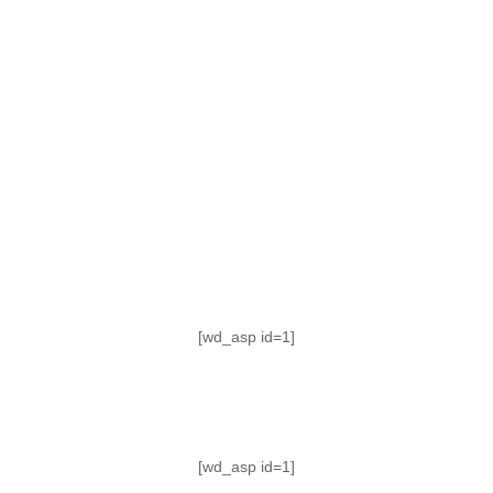
TABLA DE POSICIONES
FIXTURE
#AguanteFemenino
[wd_asp id=1]
[wd_asp id=1]