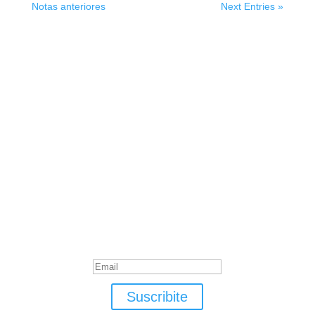
Notas anteriores
Next Entries »
Suscribite
¡Muchas gracias por suscrirte!
Suscribite