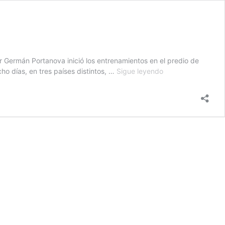
r Germán Portanova inició los entrenamientos en el predio de
LA
ho días, en tres países distintos, …
Sigue leyendo
AGENDA
DE
ARGENTINA
PARA
LA
TRIPLE
FECHA
DE
LIGA
DE
NACIONES