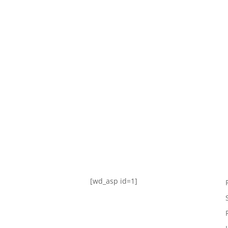
TABLA DE POSICIONES
FIXTURE
#AguanteFemenino
[wd_asp id=1]