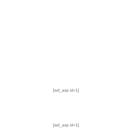
TABLA DE POSICIONES
FIXTURE
#AguanteFemenino
[wd_asp id=1]
[wd_asp id=1]