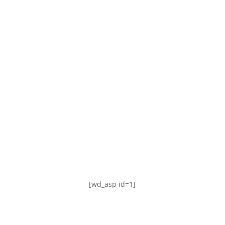
TABLA DE POSICIONES
FIXTURE
#AguanteFemenino
[wd_asp id=1]