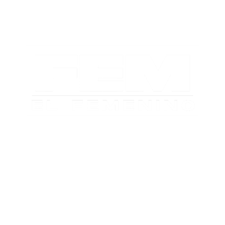
TABLA DE POSICIONES
FIXTURE
#AguanteFemenino