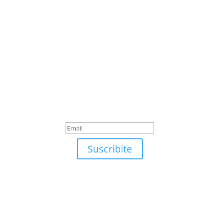
Suscribite
¡Muchas gracias por suscrirte!
Suscribite