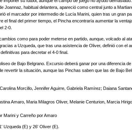
e imponer su fútbol, aunque el campo de juego no ayudó demasiado
de Joannaz, habitual delantera, apareció como central junto a Martia
brió el marcador por intermedio de Lucía Marini, quien tras un gran pa
e el final del primer tiempo, el Pincha encontraría aumentar la venta
el 2-0.
ambios como para poder meterse en partido, aunque, volcado al ataque,
racias a Uzqueda, que tras una asistencia de Oliver, definió con el 
efinitivas para decretar el 4-0 final.
oliseo de Bajo Belgrano. Excursio deberá ganar por una diferencia de 
de revertir la situación, aunque las Pinchas saben que las de Bajo Bel
arolina Morcillo, Jennifer Aguirre, Gabriela Ramírez; Daiana Santan
tina Amaro, Maria Milagros Oliver, Melanie Centurion, Marcia Hirig
r Marini y Carreño por Amaro
1′ Uzqueda (E) y 26′ Oliver (E).