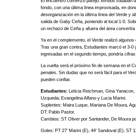
El encuentro comenzó parejo. Ambos trataban d
fondo, con una última línea improvisada, en don
desorganización en la última línea del Verde y a
salida de Gaby Ceña, poniendo al local 1-0. Sobr
un rechazo de Ceña y afuera del área convertía 
Ya en el complemento, el Verde realizó algunos c
Tras una gran contra, Estudiantes marcó el 3-0 g
ingresadas en el segundo tiempo, pondría cifras d
La vuelta será el próximo fin de semana en el C
penales. Sin dudas que no será fácil para el Ver
pueden confiar.
Estudiantes:
Leticia Reichman, Gina Yanacon, C
Uzqueda; Evangelina Alfano y Lucia Marini.
Suplentes: Maira Luque, Mariana De Moura, Agus
DT: Pablo Pastor.
Cambios: ST Oliver por Santander, De Moura po
Goles: PT 27′ Marini (E), 44′ Sandoval (E). ST 1