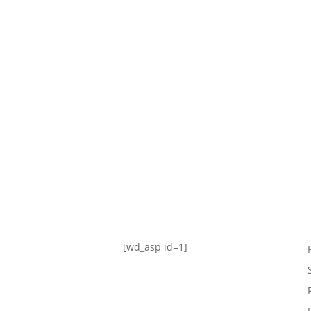
TABLA DE POSICIONES
FIXTURE
#AguanteFemenino
[wd_asp id=1]