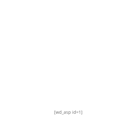
TABLA DE POSICIONES
FIXTURE
#AguanteFemenino
[wd_asp id=1]