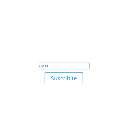
Suscribite
¡Muchas gracias por
suscrirte!
Suscribite