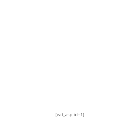
TABLA DE POSICIONES
FIXTURE
#AguanteFemenino
[wd_asp id=1]