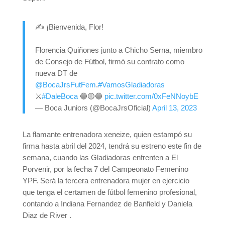
✍ ¡Bienvenida, Flor!
Florencia Quiñones junto a Chicho Serna, miembro
de Consejo de Fútbol, firmó su contrato como
nueva DT de
@BocaJrsFutFem
.
#VamosGladiadoras
⚔️
#DaleBoca
🔵🟡🔵
pic.twitter.com/0xFeNNoybE
— Boca Juniors (@BocaJrsOficial)
April 13, 2023
La flamante entrenadora xeneize, quien estampó su
firma hasta abril del 2024, tendrá su estreno este fin de
semana, cuando las Gladiadoras enfrenten a El
Porvenir, por la fecha 7 del Campeonato Femenino
YPF. Será la tercera entrenadora mujer en ejercicio
que tenga el certamen de fútbol femenino profesional,
contando a Indiana Fernandez de Banfield y Daniela
Diaz de River .