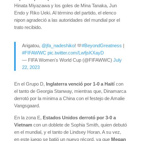
Hinata Miyazawa y los goles de Mina Tanaka, Jun
Endo y Riko Ueki. Al término del partido, el elenco
nipon agradeció a las autoridades del mundial por el
trato recibido.
Arigatou,
@jfa_nadeshiko
! 🫶
#BeyondGreatness
|
#FIFAWWC
pic.twitter.com/LwfjsKXayD
— FIFA Women's World Cup (@FIFAWWC)
July
22, 2023
En el Grupo D,
Inglaterra venció por 1-0 a Haití
con
el tanto de Georgia Stanway, mientras que, Dinamarca
derrotó por la mínima a China con el festejo de Amalie
Vangsgaard.
En la zona E,
Estados Unidos derrotó por 3-0 a
Vietnam
con un doblete de Sophia Smith, quien debutó
en el mundial, y el tanto de Lindsey Horan. A su vez,
en este juego se batió un nuevo récord, ya que
Megan