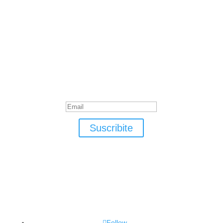
Suscribite
¡Muchas gracias por suscrirte!
Suscribite
Follow