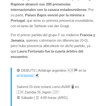
Rapinoe alcanzó sus 200 presencias
internacionales con la casaca estadounidense.
Por
su parte,
Paises Bajos venció por la mínima a
Portugal
, que tenia su primera presencia mundialista,
con el tanto de Stefanie van der Gragt.
Por el primer partido del grupo F se midieron
Francia y
Jamaica
, quienes culminaron sin diferencias (0-0),
pero hubo presencia albiceleste en dicho partido, ya
que
Laura Fortunato fue la cuarta árbitro del
encuentro.
🟣 DEBUTS | Arbitraje argentino 🇦🇷🏁 en la
#FIFAWWC
🌏
Salomé Di Iorio estará como AVAR 🖥️ en:
🇿🇲 Zambia 🆚 Japón 🇯🇵
📆 Sábado | ⏰ 4:00 horas (ARG)