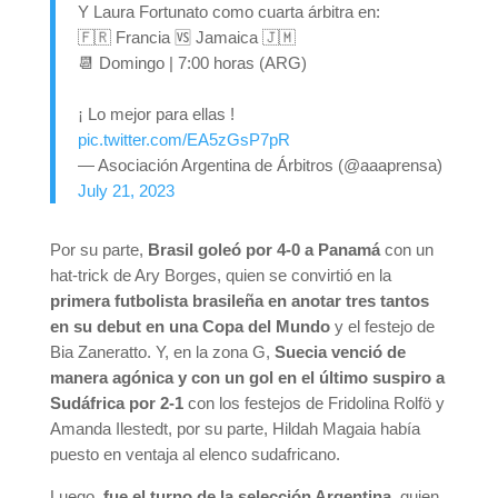
Y Laura Fortunato como cuarta árbitra en:
🇫🇷 Francia 🆚 Jamaica 🇯🇲
📆 Domingo | 7:00 horas (ARG)
¡ Lo mejor para ellas !
pic.twitter.com/EA5zGsP7pR
— Asociación Argentina de Árbitros (@aaaprensa)
July 21, 2023
Por su parte,
Brasil goleó por 4-0 a Panamá
con un
hat-trick de Ary Borges, quien se convirtió en la
primera futbolista brasileña en anotar tres tantos
en su debut en una Copa del Mundo
y el festejo de
Bia Zaneratto. Y, en la zona G,
Suecia venció de
manera agónica y con un gol en el último suspiro a
Sudáfrica por 2-1
con los festejos de Fridolina Rolfö y
Amanda Ilestedt, por su parte, Hildah Magaia había
puesto en ventaja al elenco sudafricano.
Luego,
fue el turno de la selección Argentina
, quien