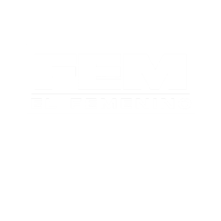
TABLA DE POSICIONES
FIXTURE
#AguanteFemenino