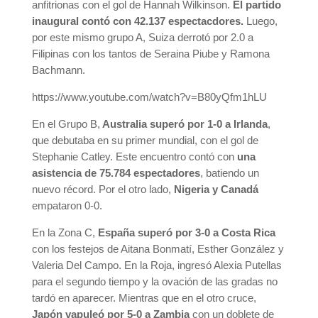
anfitrionas con el gol de Hannah Wilkinson.
El partido
inaugural contó con 42.137 espectacdores.
Luego,
por este mismo grupo A, Suiza derrotó por 2.0 a
Filipinas con los tantos de Seraina Piube y Ramona
Bachmann.
https://www.youtube.com/watch?v=B80yQfm1hLU
En el Grupo B,
Australia superó por 1-0 a Irlanda
,
que debutaba en su primer mundial, con el gol de
Stephanie Catley. Este encuentro contó con
una
asistencia de 75.784 espectadores
, batiendo un
nuevo récord. Por el otro lado,
Nigeria y Canadá
empataron 0-0.
En la Zona C,
España superó por 3-0 a Costa Rica
con los festejos de Aitana Bonmatí, Esther González y
Valeria Del Campo. En la Roja, ingresó Alexia Putellas
para el segundo tiempo y la ovación de las gradas no
tardó en aparecer. Mientras que en el otro cruce,
Japón vapuleó por 5-0 a Zambia
con un doblete de