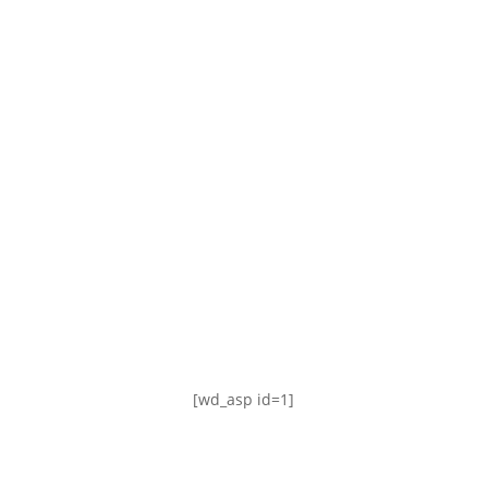
TABLA DE POSICIONES
FIXTURE
#AguanteFemenino
[wd_asp id=1]