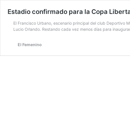
Estadio confirmado para la Copa Liber
El Francisco Urbano, escenario principal del club Deportivo M
Lucio Orlando. Restando cada vez menos días para inaugura
El Femenino