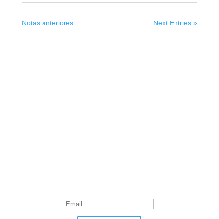
Notas anteriores
Next Entries »
Suscribite
¡Muchas gracias por suscrirte!