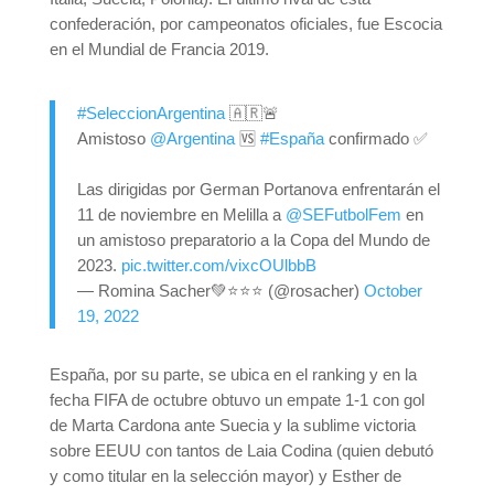
confederación, por campeonatos oficiales, fue Escocia
en el Mundial de Francia 2019.
#SeleccionArgentina
🇦🇷🚨
Amistoso
@Argentina
🆚
#España
confirmado ✅
Las dirigidas por German Portanova enfrentarán el
11 de noviembre en Melilla a
@SEFutbolFem
en
un amistoso preparatorio a la Copa del Mundo de
2023.
pic.twitter.com/vixcOUlbbB
— Romina Sacher💚⭐️⭐️⭐️ (@rosacher)
October
19, 2022
España, por su parte, se ubica en el ranking y en la
fecha FIFA de octubre obtuvo un empate 1-1 con gol
de Marta Cardona ante Suecia y la sublime victoria
sobre EEUU con tantos de Laia Codina (quien debutó
y como titular en la selección mayor) y Esther de