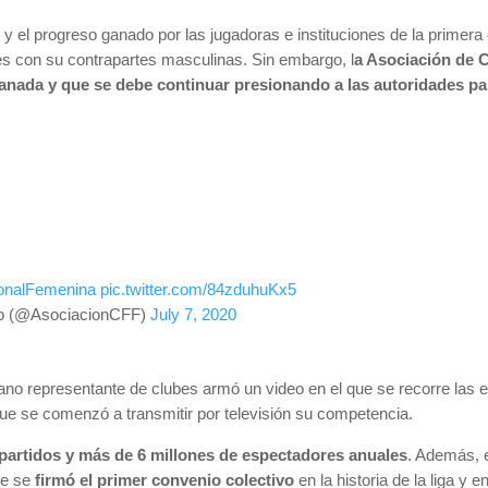
y el progreso ganado por las jugadoras e instituciones de la primera 
es con su contrapartes masculinas. Sin embargo, l
a Asociación de C
ganada y que se debe continuar presionando a las autoridades par
ionalFemenina
pic.twitter.com/84zduhuKx5
no (@AsociacionCFF)
July 7, 2020
gano representante de clubes armó un video en el que se recorre las 
e se comenzó a transmitir por televisión su competencia.
 partidos y más de 6 millones de espectadores anuales
. Además, e
ue se
firmó el primer convenio colectivo
en la historia de la liga y e