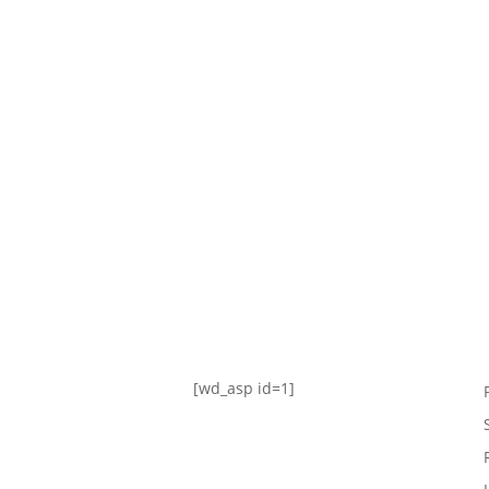
TABLA DE POSICIONES
FIXTURE
#AguanteFemenino
[wd_asp id=1]