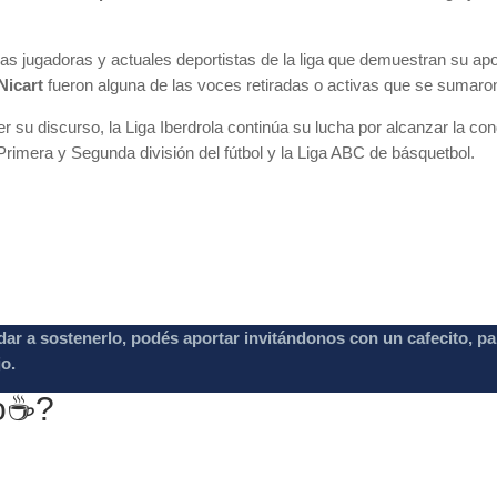
as jugadoras y actuales deportistas de la liga que demuestran su apoy
Nicart
fueron alguna de las voces retiradas o activas que se sumaron 
r su discurso, la Liga Iberdrola continúa su lucha por alcanzar la con
Primera y Segunda división del fútbol y la Liga ABC de básquetbol.
dar a sostenerlo, podés aportar invitándonos con un cafecito, 
jo.
o☕️?