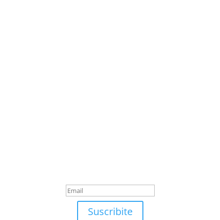
Suscribite
¡Muchas gracias por suscrirte!
Suscribite