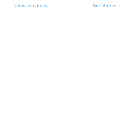
Notas anteriores
Next Entries »
Suscribite
¡Muchas gracias por
suscrirte!