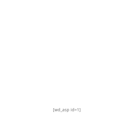
TABLA DE POSICIONES
FIXTURE
#AguanteFemenino
[wd_asp id=1]