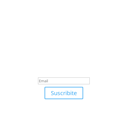
Suscribite
¡Muchas gracias por
suscrirte!
Suscribite