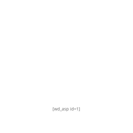
TABLA DE POSICIONES
FIXTURE
#AguanteFemenino
[wd_asp id=1]