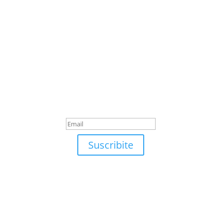
Suscribite
¡Muchas gracias por
suscrirte!
Suscribite