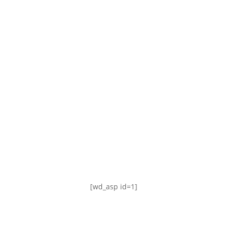
TABLA DE POSICIONES
FIXTURE
#AguanteFemenino
[wd_asp id=1]