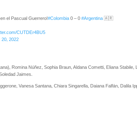
a en el Pascual Guerrero!
#Colombia
0 – 0
#Argentina
🇦🇷
witter.com/CUTDEr4BU5
 20, 2022
tana), Romina Núñez, Sophia Braun, Aldana Cometti, Eliana Stabile,
 Soledad Jaimes.
gerone, Vanesa Santana, Chiara Singarella, Daiana Falfán, Dalila Ipp