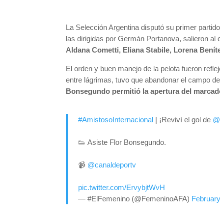
La Selección Argentina disputó su primer partid
las dirigidas por Germán Portanova, salieron al
Aldana Cometti, Eliana Stabile, Lorena Bení
El orden y buen manejo de la pelota fueron refle
entre lágrimas, tuvo que abandonar el campo de
Bonsegundo permitió la apertura del marcador
#AmistosoInternacional
| ¡Reviví el gol de
@
👟 Asiste Flor Bonsegundo.
📹
@canaldeportv
pic.twitter.com/ErvybjtWvH
— #ElFemenino (@FemeninoAFA)
February