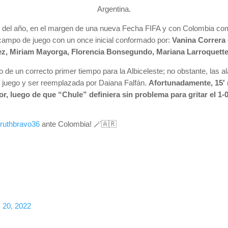
Argentina.
o del año, en el margen de una nueva Fecha FIFA y con Colombia como
 campo de juego con un once inicial conformado por:
Vanina Correra
tez, Miriam Mayorga, Florencia Bonsegundo, Mariana Larroquett
jo de un correcto primer tiempo para la Albiceleste; no obstante, las
 juego y ser reemplazada por Daiana Falfán.
Afortunadamente, 15′ 
, luego de que “Chule” definiera sin problema para gritar el 1-0
ruthbravo36
ante Colombia! 🪄🇦🇷
 20, 2022