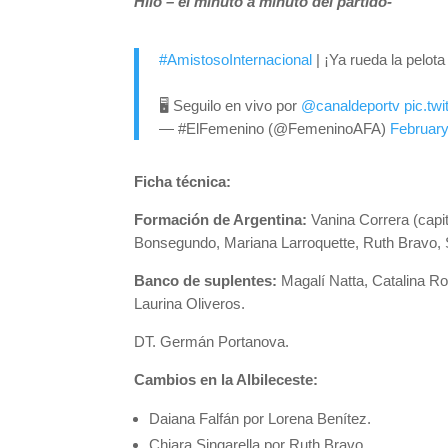
Hilo – el minuto a minuto del partido-
#AmistosoInternacional
| ¡Ya rueda la pelot
🖥 Seguilo en vivo por
@canaldeportv
pic.t
— #ElFemenino (@FemeninoAFA)
February
Ficha técnica:
Formación de Argentina:
Vanina Correra (capi
Bonsegundo, Mariana Larroquette, Ruth Bravo,
Banco de suplentes:
Magalí Natta, Catalina Rog
Laurina Oliveros.
DT. Germán Portanova.
Cambios en la Albileceste:
Daiana Falfán por Lorena Benítez.
Chiara Singarella por Ruth Bravo.