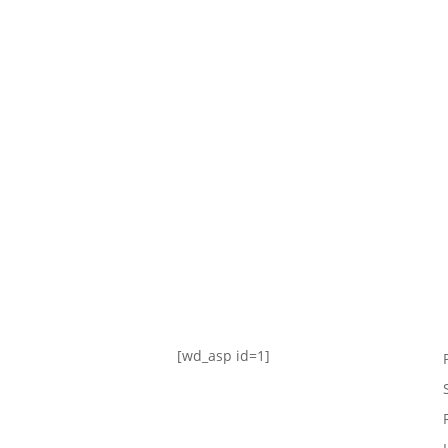
TABLA DE POSICIONES
FIXTURE
#AguanteFemenino
[wd_asp id=1]