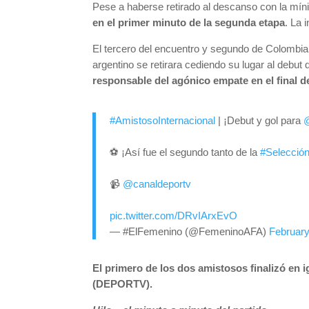
Pese a haberse retirado al descanso con la mínim
en el primer minuto de la segunda etapa
. La 
El tercero del encuentro y segundo de Colombia
argentino se retirara cediendo su lugar al debut 
responsable del agónico empate en el final de
#AmistosoInternacional
| ¡Debut y gol para
@
⚽️ ¡Así fue el segundo tanto de la
#Selección
📹
@canaldeportv
pic.twitter.com/DRvIArxEvO
— #ElFemenino (@FemeninoAFA)
February
El primero de los dos amistosos finalizó en 
(DEPORTV).