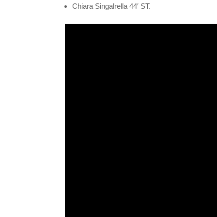
Chiara Singalrella 44′ ST.