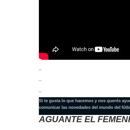
_
_
_
Si te gusta lo que hacemos y nos querés ayu
comunicar las novedades del mundo del fútb
AGUANTE EL FEMEN