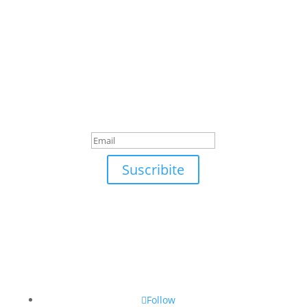
Suscribite
¡Muchas gracias por
suscrirte!
Suscribite
Follow