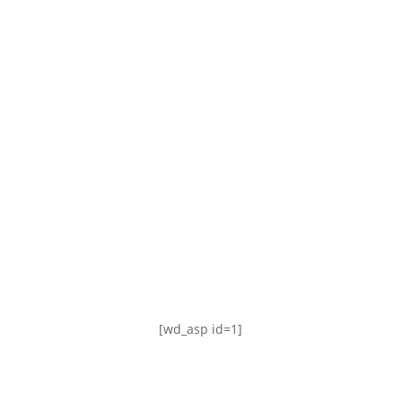
TABLA DE POSICIONES
FIXTURE
#AguanteFemenino
[wd_asp id=1]