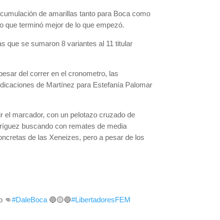
a acumulación de amarillas tanto para Boca como
tro que terminó mejor de lo que empezó.
s que se sumaron 8 variantes al 11 titular
pesar del correr en el cronometro, las
indicaciones de Martínez para Estefanía Palomar
brir el marcador, con un pelotazo cruzado de
Rodríguez buscando con remates de media
oncretas de las Xeneizes, pero a pesar de los
o 👊
#DaleBoca
🔵🟡🔵
#LibertadoresFEM