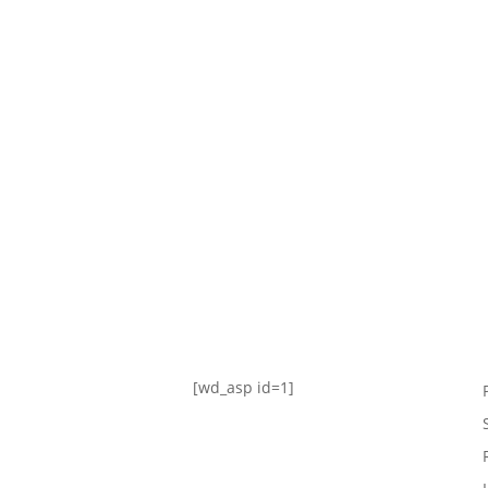
TABLA DE POSICIONES
FIXTURE
#AguanteFemenino
[wd_asp id=1]