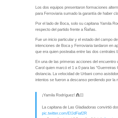
Los dos equipos presentaron formaciones alterna
para Ferroviaria sumado la garantía de haber cl
Por el lado de Boca, solo su capitana Yamila Rod
respecto del partido frente a Ñañas.
Fue un inicio particular y el estado del campo d
intenciones de Boca y Ferroviaria tardaron en a
que era quien posteaba entre las dos centrales b
En una de las primeras acciones del encuentro un 
Carol quien marcó el 1 a 0 para las “Guerreira
distancia. La velocidad de Urbani como asistido
intentos se fueron a descanso perdiendo por la
¡Yamila Rodríguez! 👸🏻
La capitana de Las Gladiadoras convirtió do
pic.twitter.com/EfJdFiaf2R