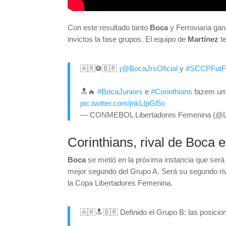
Con este resultado tanto
Boca
y Ferroviaria ga
invictos la fase grupos. El equipo de
Martínez
t
🇦🇷⚽🇧🇷 ¡
@BocaJrsOficial
y
#SCCPFutF
🔝🔥
#BocaJuniors
e
#Corinthians
fazem um
pic.twitter.com/jnkLIpGl5o
— CONMEBOL Libertadores Femenina (@L
Corinthians, rival de Boca 
Boca
se metió en la próxima instancia que será 
mejor segundo del Grupo A. Será su segundo rival
la Copa Libertadores Femenina.
🇦🇷🔝🇧🇷 Definido el Grupo B: las posicio