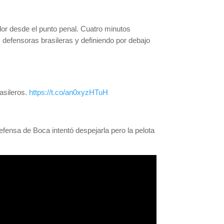
dor desde el punto penal. Cuatro minutos
s defensoras brasileras y definiendo por debajo
asileros.
https://t.co/an0xyzHTuH
efensa de Boca intentó despejarla pero la pelota