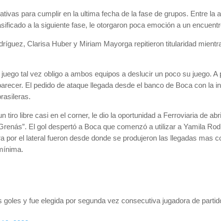
tivas para cumplir en la ultima fecha de la fase de grupos. Entre l
asificado a la siguiente fase, le otorgaron poca emoción a un encuen
ríguez, Clarisa Huber y Miriam Mayorga repitieron titularidad mientra
e juego tal vez obligo a ambos equipos a deslucir un poco su juego. A 
parecer. El pedido de ataque llegada desde el banco de Boca con la 
rasileras.
tiro libre casi en el corner, le dio la oportunidad a Ferroviaria de a
s Grenás”. El gol despertó a Boca que comenzó a utilizar a Yamila 
ra por el lateral fueron desde donde se produjeron las llegadas mas c
 mínima.
s goles y fue elegida por segunda vez consecutiva jugadora de partid