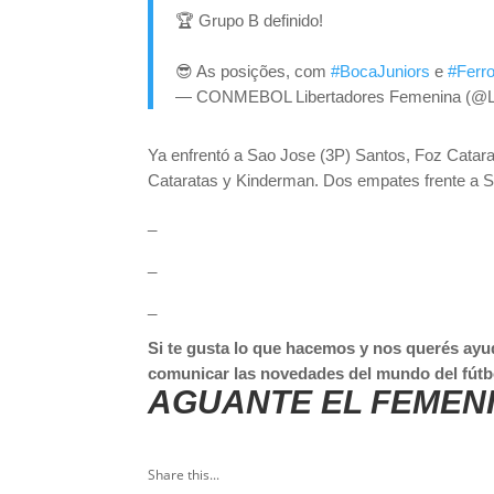
🏆 Grupo B definido!
😎 As posições, com
#BocaJuniors
e
#Ferro
— CONMEBOL Libertadores Femenina (@L
Ya enfrentó a Sao Jose (3P) Santos, Foz Cataras
Cataratas y Kinderman. Dos empates frente a San
_
_
_
Si te gusta lo que hacemos y nos querés ayu
comunicar las novedades del mundo del fútb
AGUANTE EL FEMEN
Share this...