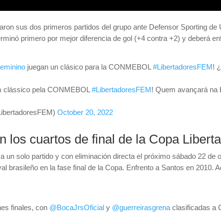
naron sus dos primeros partidos del grupo ante Defensor Sporting de
erminó primero por mejor diferencia de gol (+4 contra +2) y deberá en
eminino
juegan un clásico para la CONMEBOL
#LibertadoresFEM
! 
 clássico pela CONMEBOL
#LibertadoresFEM
! Quem avançará na b
ibertadoresFEM)
October 20, 2022
en los cuartos de final de la Copa Libe
a un solo partido y con eliminación directa el próximo sábado 22 de oc
 brasileño en la fase final de la Copa. Enfrento a Santos en 2010. Ad
nes finales, con
@BocaJrsOficial
y
@guerreirasgrena
clasificadas a 