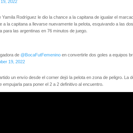
 19, 2022
e Yamila Rodríguez le dio la chance a la capitana de igualar el marca
e a la capitana a llevarse nuevamente la pelota, esquivando a las do
aja para las argentinas en 76 minutos de juego.
jugadora de
@BocaFutFemenino
en convertirle dos goles a equipos br
ber 19, 2022
tido un envío desde el corner dejó la pelota en zona de peligro. La d
 empujarla para poner el 2 a 2 definitivo al encuentro.