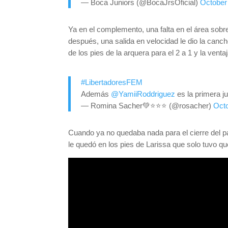
— Boca Juniors (@BocaJrsOficial)
October
Ya en el complemento, una falta en el área sobr
después, una salida en velocidad le dio la canch
de los pies de la arquera para el 2 a 1 y la vent
#LibertadoresFEM
Además
@YamiiRoddriguez
es la primera 
— Romina Sacher💚⭐️⭐️⭐️ (@rosacher)
Octo
Cuando ya no quedaba nada para el cierre del par
le quedó en los pies de Larissa que solo tuvo que