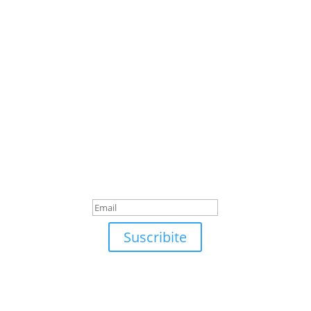
Suscribite
¡Muchas gracias por
suscrirte!
Suscribite