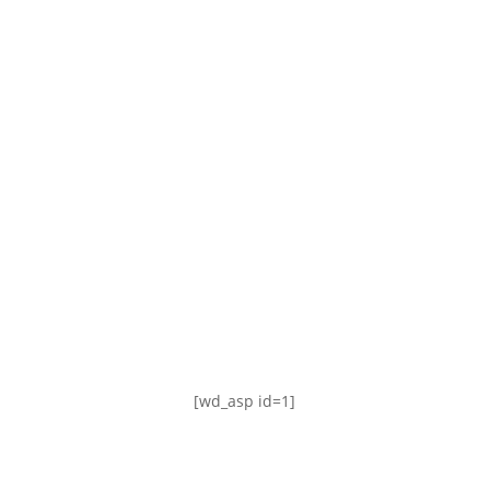
TABLA DE POSICIONES
FIXTURE
#AguanteFemenino
[wd_asp id=1]