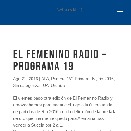
[wd_asp id=1]
El Femenino Radio –
Programa 19
Ago 21, 2016
|
AFA
,
Primera "A"
,
Primera "B"
,
rio 2016
,
Sin categorizar
,
UAI Urquiza
El viernes paso otra edición de El Femenino Radio y
aprovechamos para sacarle el jugo a la última tanda
de partidos de Río 2016 con la definición de la medalla
de oro que finalmente quedo para Alemania tras
vencer a Suecia por 2 a 1.