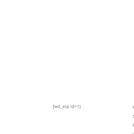
TABLA DE POSICIONES
FIXTURE
#AguanteFemenino
[wd_asp id=1]