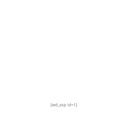
TABLA DE POSICIONES
FIXTURE
#AguanteFemenino
[wd_asp id=1]