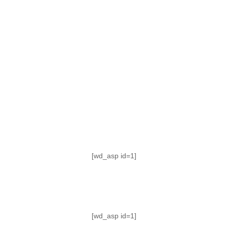
TABLA DE POSICIONES
FIXTURE
#AguanteFemenino
[wd_asp id=1]
[wd_asp id=1]