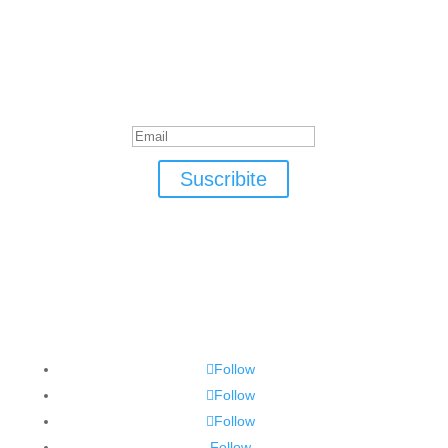
Suscribite
¡Muchas gracias por suscrirte!
Suscribite
Follow
Follow
Follow
Follow