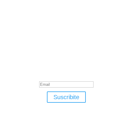
Suscribite
¡Muchas gracias por suscrirte!
Suscribite