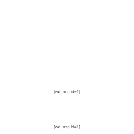
TABLA DE POSICIONES
FIXTURE
#AguanteFemenino
[wd_asp id=1]
[wd_asp id=1]