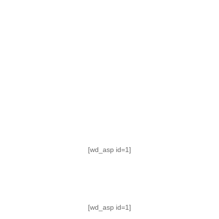
TABLA DE POSICIONES
FIXTURE
#AguanteFemenino
[wd_asp id=1]
[wd_asp id=1]