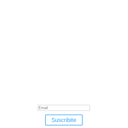
Notas anteriores
Suscribite
¡Muchas gracias por suscrirte!
Suscribite